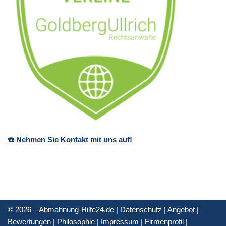
☎️ Nehmen Sie Kontakt mit uns auf!
© 2026 – Abmahnung-Hilfe24.de |
Datenschutz
|
Angebot
|
Bewertungen
|
Philosophie
|
Impressum
|
Firmenprofil
|