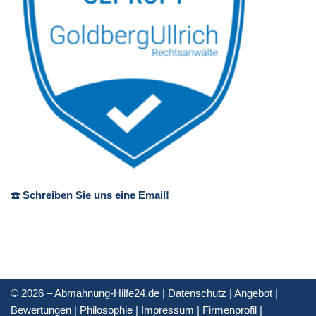
☎️ Schreiben Sie uns eine Email!
© 2026 – Abmahnung-Hilfe24.de |
Datenschutz
|
Angebot
|
Bewertungen
|
Philosophie
|
Impressum
|
Firmenprofil
|