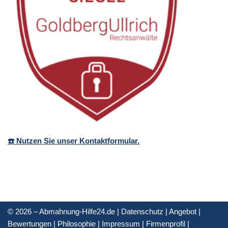
☎️ Nutzen Sie unser Kontaktformular.
© 2026 – Abmahnung-Hilfe24.de |
Datenschutz
|
Angebot
|
Bewertungen
|
Philosophie
|
Impressum
|
Firmenprofil
|