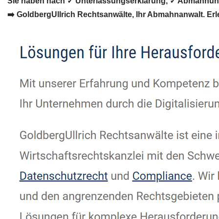
Sie haben nach ✓ Unterlassungserklärung, ✓ Abmahnung,
➡️ GoldbergUllrich Rechtsanwälte, Ihr Abmahnanwalt. Erl