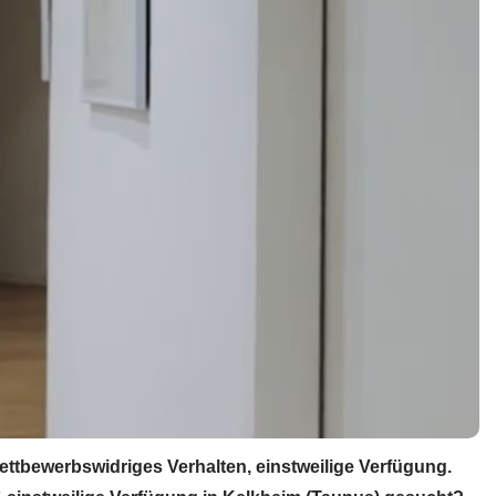
tbewerbswidriges Verhalten, einstweilige Verfügung.