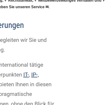
 ✓ Rechtsanwalt, ✓ wettbewerbswidriges Verhalten und ✓ 
eben Sie unseren Service ✉.