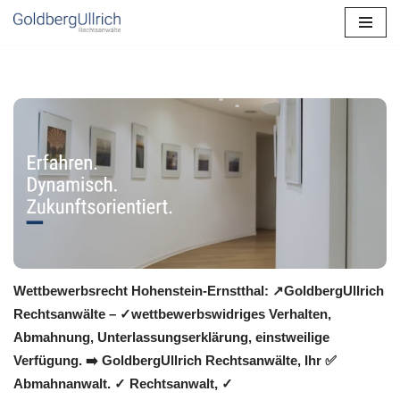
Zum
Inhalt
springen
Wettbewerbsrecht Hohenstein-Ernstthal: ↗GoldbergUllrich
Rechtsanwälte – ✓wettbewerbswidriges Verhalten,
Abmahnung, Unterlassungserklärung, einstweilige
Verfügung. ➡️ GoldbergUllrich Rechtsanwälte, Ihr ✅
Abmahnanwalt. ✓ Rechtsanwalt, ✓