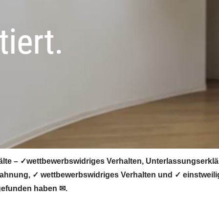
lte – ✓wettbewerbswidriges Verhalten, Unterlassungserklä
hnung, ✓ wettbewerbswidriges Verhalten und ✓ einstweilig
gefunden haben ✉.