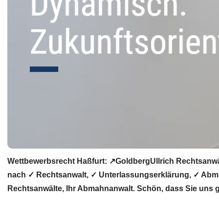
Wettbewerbsrecht Haßfurt: ↗GoldbergUllrich Rechtsanwä
nach ✓ Rechtsanwalt, ✓ Unterlassungserklärung, ✓ Abma
Rechtsanwälte, Ihr Abmahnanwalt. Schön, dass Sie uns 