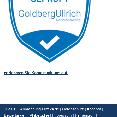
☎️ Nehmen Sie Kontakt mit uns auf.
© 2026 – Abmahnung-Hilfe24.de |
Datenschutz
|
Angebot
|
Bewertungen
|
Philosophie
|
Impressum
|
Firmenprofil
|