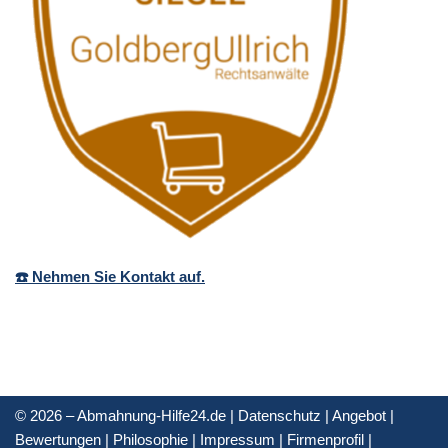
☎️ Nehmen Sie Kontakt auf.
© 2026 – Abmahnung-Hilfe24.de |
Datenschutz
|
Angebot
|
Bewertungen
|
Philosophie
|
Impressum
|
Firmenprofil
|