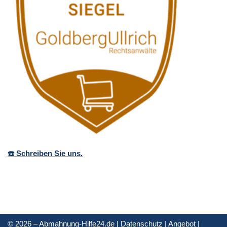
☎️ Schreiben Sie uns.
© 2026 – Abmahnung-Hilfe24.de |
Datenschutz
|
Angebot
|