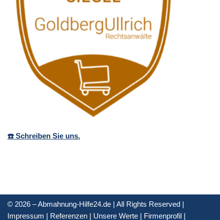
☎️ Schreiben Sie uns.
© 2026 – Abmahnung-Hilfe24.de | All Rights Reserved |
Impressum
|
Referenzen
|
Unsere Werte
|
Firmenprofil
|