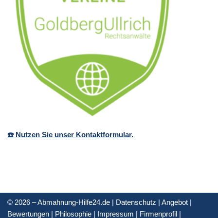
☎️ Nutzen Sie unser Kontaktformular.
© 2026 – Abmahnung-Hilfe24.de |
Datenschutz
|
Angebot
|
Bewertungen
|
Philosophie
|
Impressum
|
Firmenprofil
|