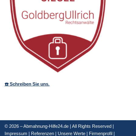
☎️ Schreiben Sie uns.
© 2026 – Abmahnung-Hilfe24.de | All Rights Reserved |
Impressum
|
Referenzen
|
Unsere Werte
|
Firmenprofil
|