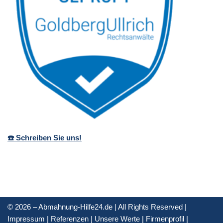
☎️ Schreiben Sie uns!
© 2026 – Abmahnung-Hilfe24.de | All Rights Reserved |
Impressum
|
Referenzen
|
Unsere Werte
|
Firmenprofil
|