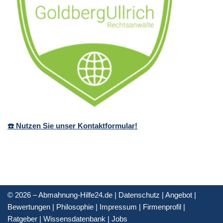
☎️ Nutzen Sie unser Kontaktformular!
© 2026 – Abmahnung-Hilfe24.de |
Datenschutz
|
Angebot
|
Bewertungen
|
Philosophie
|
Impressum
|
Firmenprofil
|
Ratgeber
|
Wissensdatenbank
|
Jobs