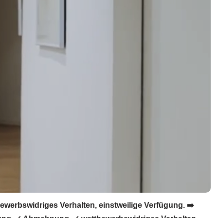
erbswidriges Verhalten, einstweilige Verfügung. ➡️