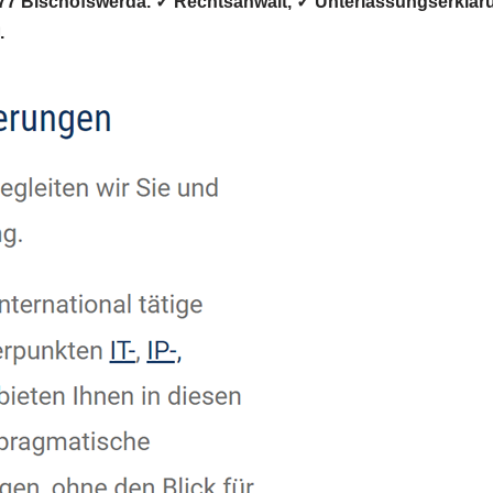
877 Bischofswerda. ✓ Rechtsanwalt, ✓ Unterlassungserklä
.