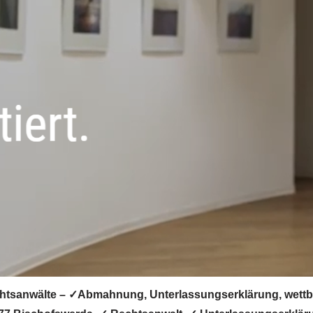
tsanwälte – ✓Abmahnung, Unterlassungserklärung, wettbew