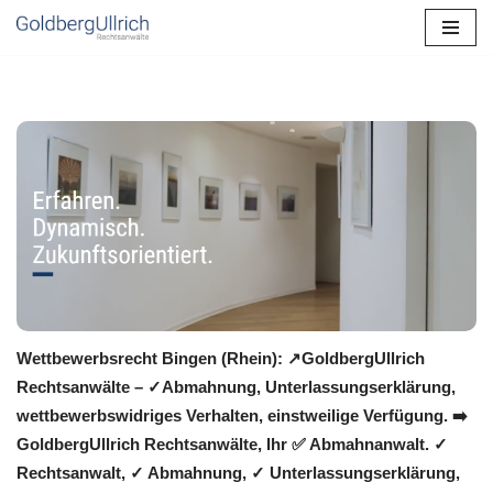
Zum
Inhalt
springen
Wettbewerbsrecht Bingen (Rhein): ↗GoldbergUllrich
Rechtsanwälte – ✓Abmahnung, Unterlassungserklärung,
wettbewerbswidriges Verhalten, einstweilige Verfügung. ➡️
GoldbergUllrich Rechtsanwälte, Ihr ✅ Abmahnanwalt. ✓
Rechtsanwalt, ✓ Abmahnung, ✓ Unterlassungserklärung,