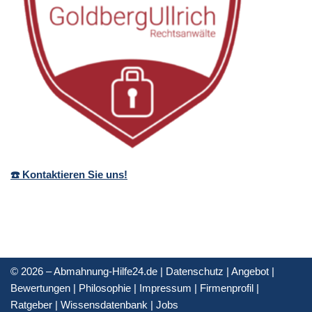
☎️ Kontaktieren Sie uns!
© 2026 – Abmahnung-Hilfe24.de |
Datenschutz
|
Angebot
|
Bewertungen
|
Philosophie
|
Impressum
|
Firmenprofil
|
Ratgeber
|
Wissensdatenbank
|
Jobs