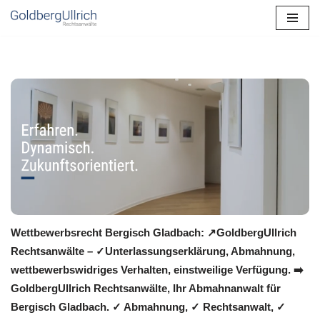
Zum
Inhalt
springen
Wettbewerbsrecht Bergisch Gladbach: ↗GoldbergUllrich
Rechtsanwälte – ✓Unterlassungserklärung, Abmahnung,
wettbewerbswidriges Verhalten, einstweilige Verfügung. ➡️
GoldbergUllrich Rechtsanwälte, Ihr Abmahnanwalt für
Bergisch Gladbach. ✓ Abmahnung, ✓ Rechtsanwalt, ✓