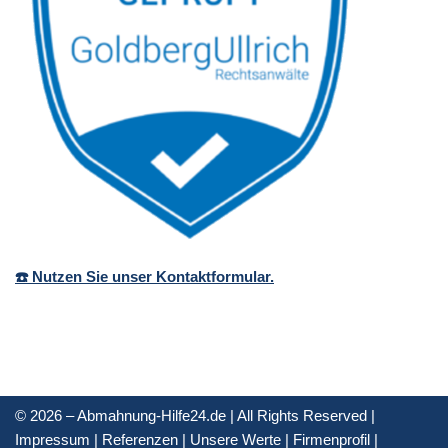
☎️ Nutzen Sie unser Kontaktformular.
© 2026 – Abmahnung-Hilfe24.de | All Rights Reserved |
Impressum
|
Referenzen
|
Unsere Werte
|
Firmenprofil
|