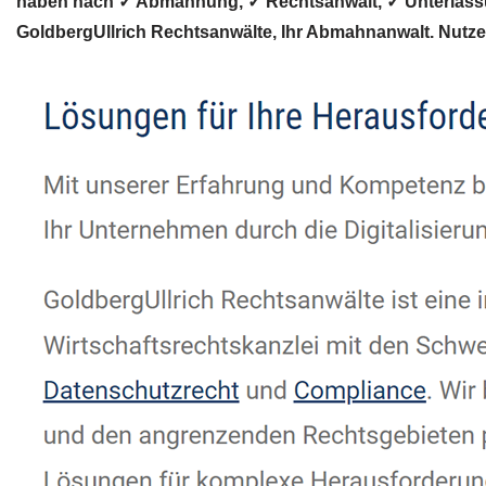
haben nach ✓ Abmahnung, ✓ Rechtsanwalt, ✓ Unterlassun
GoldbergUllrich Rechtsanwälte, Ihr Abmahnanwalt. Nutze