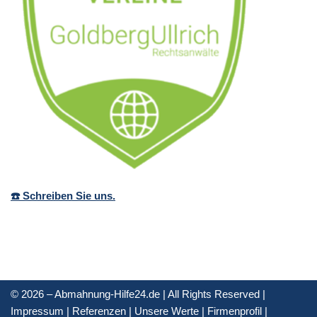
☎️ Schreiben Sie uns.
© 2026 – Abmahnung-Hilfe24.de | All Rights Reserved |
Impressum
|
Referenzen
|
Unsere Werte
|
Firmenprofil
|