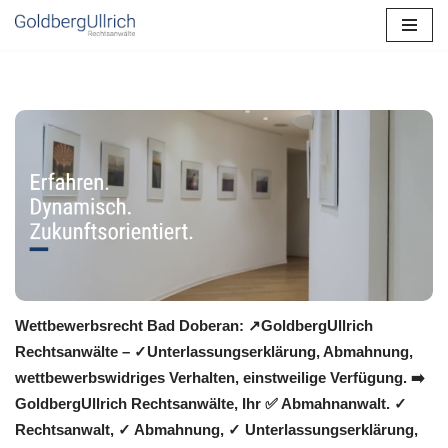
Zum
Inhalt
springen
Wettbewerbsrecht Bad Doberan: ↗GoldbergUllrich
Rechtsanwälte – ✓Unterlassungserklärung, Abmahnung,
wettbewerbswidriges Verhalten, einstweilige Verfügung. ➡️
GoldbergUllrich Rechtsanwälte, Ihr ✅ Abmahnanwalt. ✓
Rechtsanwalt, ✓ Abmahnung, ✓ Unterlassungserklärung,