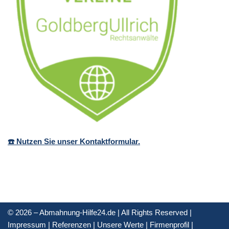
☎️ Nutzen Sie unser Kontaktformular.
© 2026 – Abmahnung-Hilfe24.de | All Rights Reserved |
Impressum
|
Referenzen
|
Unsere Werte
|
Firmenprofil
|