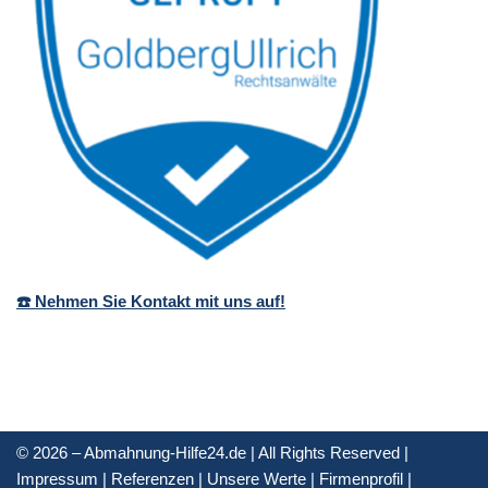
☎️ Nehmen Sie Kontakt mit uns auf!
© 2026 – Abmahnung-Hilfe24.de | All Rights Reserved |
Impressum
|
Referenzen
|
Unsere Werte
|
Firmenprofil
|