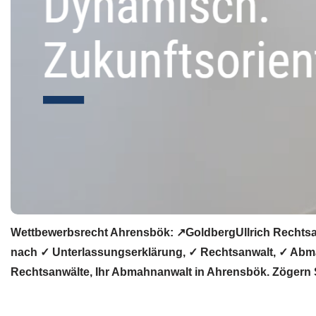
Wettbewerbsrecht Ahrensbök: ↗GoldbergUllrich Rechtsan
nach ✓ Unterlassungserklärung, ✓ Rechtsanwalt, ✓ Abma
Rechtsanwälte, Ihr Abmahnanwalt in Ahrensbök. Zögern Si